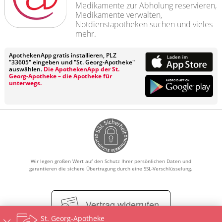
Medikamente zur Abholung reservieren,
Medikamente verwalten,
Notdienstapotheken suchen und vieles
mehr.
ApothekenApp gratis installieren, PLZ
"33605" eingeben und "St. Georg-Apotheke"
auswählen.
Die ApothekenApp der St.
Georg-Apotheke – die Apotheke für
unterwegs.
Wir legen großen Wert auf den Schutz Ihrer persönlichen Daten und
garantieren die sichere Übertragung durch eine SSL-Verschlüsselung.
Vertrag widerrufen
St. Georg-Apotheke